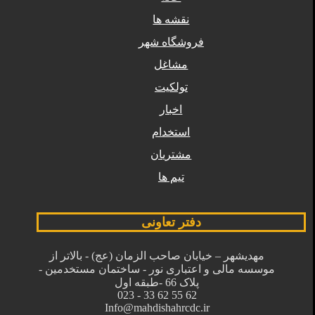
نقشه ها
فروشگاه شهر
مشاغل
تولکیت
اخبار
استخدام
مشتریان
تیم ها
دفتر تعاونی
مهدیشهر – خیابان صاحب الزمان (عج) - بالاتر از
موسسه مالی و اعتباری نور - ساختمان مستخدمین -
پلاک 66 -طبقه اول
62 55 62 33 - 023
Info@mahdishahrcdc.ir