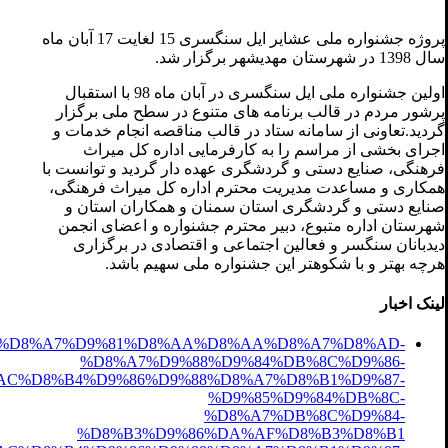
پروژه جشنواره ملی عشایر ایل سنگسری 15 لغایت 17 آبان ماه
سال 1398 در شهرستان مهدیشهر برگزار شد.
اولین جشنواره ملی ایل سنگسری در آبان ماه 98 با استقبال
پرشور مردم در قالب برنامه های متنوع در سطح ملی برگزار
گردید.تعاونی از سامانه ستاد در قالب مناقصه انجام خدمات و
اجرای بخشی از مراسم را به کارفرمایی اداره کل میراث
فرهنگی، صنایع دستی و گردشگری عهده دار گردید و توانست با
همکاری و مساعدت مدیریت محترم اداره کل میراث فرهنگی،
صنایع دستی و گردشگری استان سمنان و همکاران استان و
شهرستان اداره متبوع، دبیر محترم جشنواره و اعضای انجمن
دیدبانان سنگسر و فعالین اجتماعی و اقتصادی در برگزاری
هرچه بهتر و با شکوهتر این جشنواره ملی سهیم باشد.
لینک اخبار
83544601/%D8%A7%D9%81%D8%AA%D8%AA%D8%A7%D8%AD-
%D8%A7%D9%88%D9%84%DB%8C%D9%86-
AC%D8%B4%D9%86%D9%88%D8%A7%D8%B1%D9%87-
%D9%85%D9%84%DB%8C-
%D8%A7%DB%8C%D9%84-
%D8%B3%D9%86%DA%AF%D8%B3%D8%B1