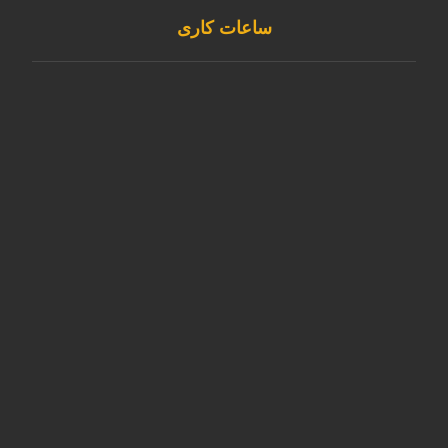
ساعات کاری
پشتیبانی ما در دسترس است برای کمک به شما 24 ساعت
شبانه روز، هفت روز هفته.
شنبه تا چهارشنبه
8AM - 15:30PM
پنج شنبه
8AM - 14:30PM
جمعه
پشتیبانی با ایمیل