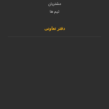
مشتریان
تیم ها
دفتر تعاونی
مهدیشهر – خیابان صاحب الزمان (عج) - بالاتر از
موسسه مالی و اعتباری نور - ساختمان مستخدمین -
پلاک 66 -طبقه اول
62 55 62 33 - 023
Info@mahdishahrcdc.ir
62 55 62 33 - 023
@mahdishahrcdc.ir